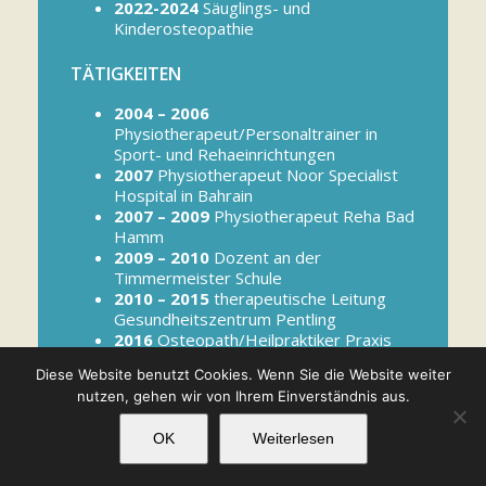
2022-2024
Säuglings- und
Kinderosteopathie
TÄTIGKEITEN
2004 – 2006
Physiotherapeut/Personaltrainer in
Sport- und Rehaeinrichtungen
2007
Physiotherapeut Noor Specialist
Hospital in Bahrain
2007 – 2009
Physiotherapeut Reha Bad
Hamm
2009 – 2010
Dozent an der
Timmermeister Schule
2010 – 2015
therapeutische Leitung
Gesundheitszentrum Pentling
2016
Osteopath/Heilpraktiker Praxis
Osteopathie am Kiepenkerl
Diese Website benutzt Cookies. Wenn Sie die Website weiter
Seit 2017
Osteopath/Heilpraktiker in
nutzen, gehen wir von Ihrem Einverständnis aus.
der Osteopathie Praxis Münster
Termin buchen
Termin buchen
OK
Weiterlesen