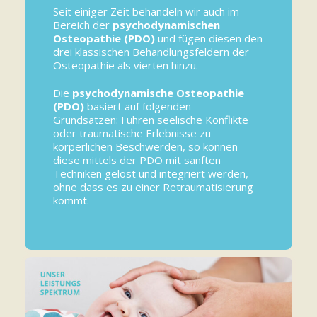
Seit einiger Zeit behandeln wir auch im
Bereich der
psychodynamischen
Osteopathie (PDO)
und fügen diesen den
drei klassischen Behandlungsfeldern der
Osteopathie als vierten hinzu.
Die
psychodynamische Osteopathie
(PDO)
basiert auf folgenden
Grundsätzen: Führen seelische Konflikte
oder traumatische Erlebnisse zu
körperlichen Beschwerden, so können
diese mittels der PDO mit sanften
Techniken gelöst und integriert werden,
ohne dass es zu einer Retraumatisierung
kommt.