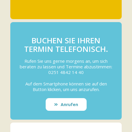
BUCHEN SIE IHREN
TERMIN TELEFONISCH.
Rufen Sie uns gerne morgens an, um sich
beraten zu lassen und Termine abzustimmen:
0251 4842 14 40
Auf dem Smartphone können sie auf den
Button klicken, um uns anzurufen.
Anrufen