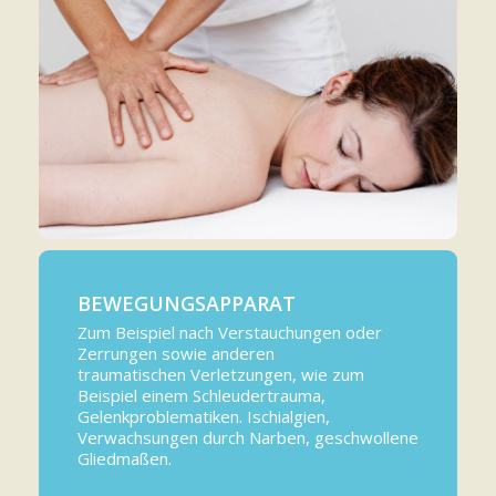
BEWEGUNGSAPPARAT
Zum Beispiel nach Verstauchungen oder
Zerrungen sowie anderen
traumatischen Verletzungen, wie zum
Beispiel einem Schleudertrauma,
Gelenkproblematiken. Ischialgien,
Verwachsungen durch Narben, geschwollene
Gliedmaßen.